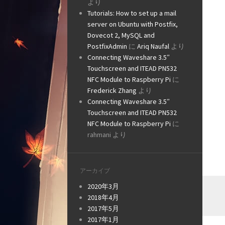
より
Tutorials: How to set up a mail
server on Ubuntu with Postfix,
Dovecot 2, MySQL and
PostfixAdmin
に
Ariq Naufal
より
Connecting Waveshare 3.5″
Touchscreen and ITEAD PN532
NFC Module to Raspberry Pi
に
Frederick Zhang
より
Connecting Waveshare 3.5″
Touchscreen and ITEAD PN532
NFC Module to Raspberry Pi
に
rahmani
より
アーカイブ
2020年3月
2018年4月
2017年5月
2017年1月