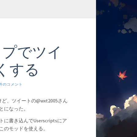
ップでツイ
くする
0件のコメント
だけど、ツイートの@wxt2005さん
ことになった。
書き込んでUserscriptsにア
このモッドを使える。