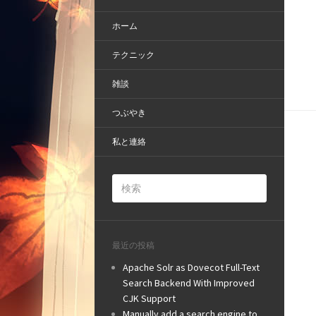
ホーム
テクニック
雑談
つぶやき
私と連絡
最近の投稿
Apache Solr as Dovecot Full-Text
Search Backend With Improved
CJK Support
Manually add a search engine to