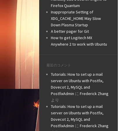
Firefox Quantum
Inappropriate Setting of
XDG_CACHE_HOME May Slow
Down Plasma Startup
A better pager for Git
How to get Logitech MX
Anywhere 2 to work with Ubuntu
最近のコメント
Tutorials: How to set up a mail
server on Ubuntu with Postfix,
Dovecot 2, MySQL and
PostfixAdmin
に
Frederick Zhang
より
Tutorials: How to set up a mail
server on Ubuntu with Postfix,
Dovecot 2, MySQL and
PostfixAdmin
に
Frederick Zhang