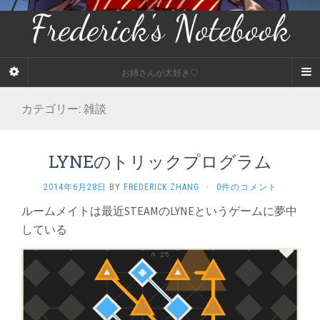
Frederick's Notebook
お姉さんが大好き♡
カテゴリー:
雑談
LYNEのトリックプログラム
2014年6月28日
BY
FREDERICK ZHANG
·
0件のコメント
ルームメイトは最近STEAMのLYNEというゲームに夢中
している